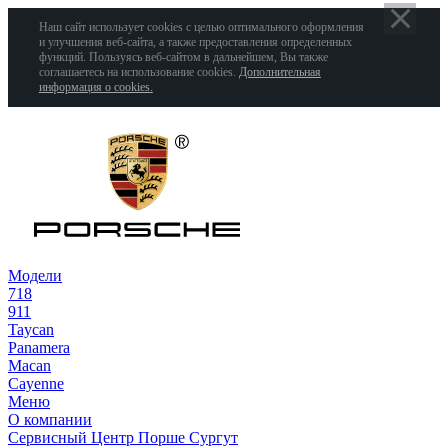
Наш сайт использует cookies с целью оптимального оформления
и улучшения веб-сайта, а также предоставления определенных
функций. Пользуясь веб-сайтом в дальнейшем, Вы также
соглашаетесь на использование cookies.
Дополнительная
информация о cookies.
Модели
718
911
Taycan
Panamera
Macan
Cayenne
Меню
О компании
Сервисный Центр Порше Сургут