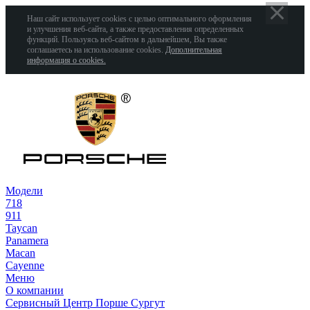
Наш сайт использует cookies с целью оптимального оформления
и улучшения веб-сайта, а также предоставления определенных
функций. Пользуясь веб-сайтом в дальнейшем, Вы также
соглашаетесь на использование cookies.
Дополнительная
информация о cookies.
Модели
718
911
Taycan
Panamera
Macan
Cayenne
Меню
О компании
Сервисный Центр Порше Сургут