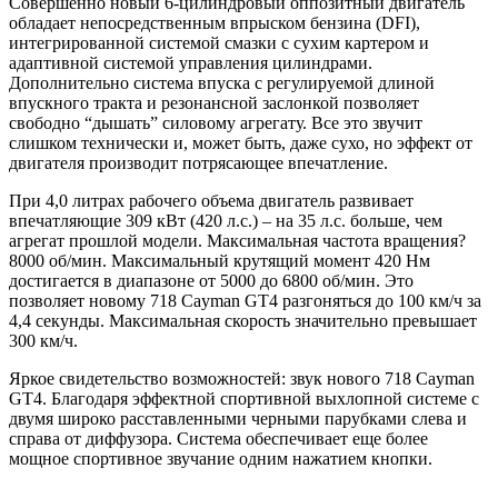
Совершенно новый 6-цилиндровый оппозитный двигатель
обладает непосредственным впрыском бензина (DFI),
интегрированной системой смазки с сухим картером и
адаптивной системой управления цилиндрами.
Дополнительно система впуска с регулируемой длиной
впускного тракта и резонансной заслонкой позволяет
свободно “дышать” силовому агрегату. Все это звучит
слишком технически и, может быть, даже сухо, но эффект от
двигателя производит потрясающее впечатление.
При 4,0 литрах рабочего объема двигатель развивает
впечатляющие 309 кВт (420 л.с.) – на 35 л.с. больше, чем
агрегат прошлой модели. Максимальная частота вращения?
8000 об/мин. Максимальный крутящий момент 420 Нм
достигается в диапазоне от 5000 до 6800 об/мин. Это
позволяет новому 718
Cayman
GT4 разгоняться до 100 км/ч за
4,4 секунды. Максимальная скорость значительно превышает
300 км/ч.
Яркое свидетельство возможностей: звук нового 718
Cayman
GT4. Благодаря эффектной спортивной выхлопной системе с
двумя широко расставленными черными парубками слева и
справа от диффузора. Система обеспечивает еще более
мощное спортивное звучание одним нажатием кнопки.