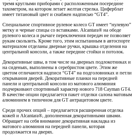
тремя круглыми приборами с расположенным посередине
тахометром, на котором летает желтая стрелка. Циферблат
имеет титановый цвет и снабжен надписью “GT4”.
Специальное спортивное рулевое колесо GT имеет “нулевую”
метку и черные спицы со вставками. Alcantara® на ободе
рулевого колеса и рычаге переключения передач не позволяет
рукам скользить. Кроме того, этим испытанным в автоспорте
материалом отделаны дверные ручки, крышка отделения на
центральной консоли, а также передние стойки и потолок.
Декоративные швы, в том числе на дверных подлокотниках и
на сиденьях, выполнены в серебристом цвете. Этим же
цветом отличаются надписи “GT4” на подголовниках и петли
открывания дверей. Декоративные планки на передней
панели и центральной консоли из матового алюминия
подчеркивают спортивный характер нового 718
Cayman
GT4.
В качестве опции предлагается пакет отделки салона матовым
алюминием в типичном для GT антрацитовом цвете.
Среди прочих опций – предлагается расширенная отделка
кожей и Alcantara®, дополненная декоративными швами.
Обращает на себя внимание декоративная накладка из
матового алюминия на передней панели, которая
продолжается на дверях.