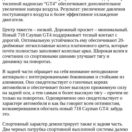
тисненой надписью “GT4” обеспечивают дополнительное
увеличение напора воздуха. Результат: увеличение давления
поступающего воздуха и более эффективное охлаждение
двигателя.
Центр тяжести – низкий. Дорожный просвет – минимальный.
Новый 718
Cayman
GT4 поддерживает тесный контакт с
дорогой. Оптимальную устойчивость ему обеспечивают 20-
дюймовые легкосплавные колеса платинового цвета, которые
почти полностью заполняют колесные арки. Широкая колея в
сочетании со спортивными шинами улучшает тягу и
динамику на поворотах.
В задней части обращает на себя внимание неподвижное
антикрыло с интегрированными боковинами и стойками из
алюминия. Оно свидетельствует о гоночных корнях
автомобиля и обеспечивает более высокую прижимную силу
на задней оси, а тем самым и более высокую тягу – причем не
только на поворотах. Одновременно оно свидетельствует о
характере автомобиля и как бы говорит всем оптимистам,
вознамерившимся обогнать новый 718
Cayman
GT4: забудь
это.
Спортивный характер демонстрирует также и задняя часть.
Два черных патрубка спортивной выхлопной системы далеко