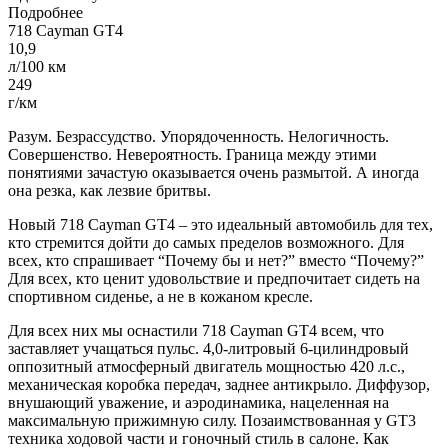
Подробнее
718
Cayman
GT4
10,9
л/100 км
249
г/км
Разум. Безрассудство. Упорядоченность. Нелогичность.
Совершенство. Невероятность. Граница между этими
понятиями зачастую оказывается очень размытой. А иногда
она резка, как лезвие бритвы.
Новый 718
Cayman
GT4 – это идеальный автомобиль для тех,
кто стремится дойти до самых пределов возможного. Для
всех, кто спрашивает “Почему бы и нет?” вместо “Почему?”
Для всех, кто ценит удовольствие и предпочитает сидеть на
спортивном сиденье, а не в кожаном кресле.
Для всех них мы оснастили 718
Cayman
GT4 всем, что
заставляет учащаться пульс. 4,0-литровый 6-цилиндровый
оппозитный атмосферный двигатель мощностью 420 л.с.,
механическая коробка передач, заднее антикрыло. Диффузор,
внушающий уважение, и аэродинамика, нацеленная на
максимальную прижимную силу. Позаимствованная у GT3
техника ходовой части и гоночный стиль в салоне. Как