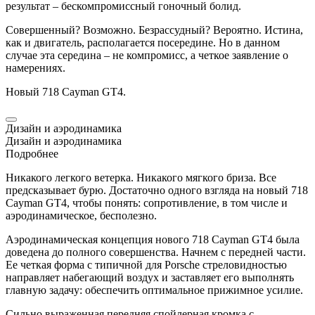
результат – бескомпромиссный гоночный болид.
Совершенный? Возможно. Безрассудный? Вероятно. Истина,
как и двигатель, располагается посередине. Но в данном
случае эта середина – не компромисс, а четкое заявление о
намерениях.
Новый 718
Cayman
GT4.
Дизайн и аэродинамика
Дизайн и аэродинамика
Подробнее
Никакого легкого ветерка. Никакого мягкого бриза. Все
предсказывает бурю. Достаточно одного взгляда на новый 718
Cayman
GT4, чтобы понять: сопротивление, в том числе и
аэродинамическое, бесполезно.
Аэродинамическая концепция нового 718
Cayman
GT4 была
доведена до полного совершенства. Начнем с передней части.
Ее четкая форма с типичной для
Porsche
стреловидностью
направляет набегающий воздух и заставляет его выполнять
главную задачу: обеспечить оптимальное прижимное усилие.
Сильно выраженная передняя спойлерная кромка с