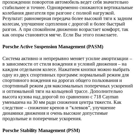
прохождении поворотов автомобиль ведет себя значительно
стабильнее и точнее. Одновременно снижаются вертикальные
колебания двигателя при разгоне с полной нагрузкой.
Результат: равномерная передача более высокой тяги к задним
колесам, улучшение сцепления с дорогой и более быстрый
разгон. А при спокойном движении возрастает комфорт, так
как опоры становятся мягче. Если Вы этого пожелаете.
Porsche
Active Suspension Management (PASM)
Система активно и непрерывно меняет усилие амортизации –
в зависимости от стиля вождения и условий движения – на
каждом отдельном колесе. Нажатием кнопки можно выбрать
одну из двух спортивных программ: нормальный режим для
спортивного вождения на дорогах общего пользования и
спортивный режим для максимальных поперечных ускорений
и оптимальной тяги на кольцевой трассе. Дополнительно
высота кузова над дорогой по сравнению с 718
Cayman
уменьшена на 30 мм ради снижения центра тяжести. Как
следствие – снижение кренов и “клевков”, улучшение
динамики движения и очень высокие допустимые
продольные и поперечные ускорения.
Porsche
Stability Management (PSM)