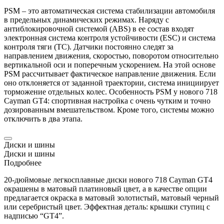
PSM – это автоматическая система стабилизации автомобиля
в предельных динамических режимах. Наряду с
антиблокировочной системой (ABS) в ее состав входят
электронная система контроля устойчивости (ESC) и система
контроля тяги (TC). Датчики постоянно следят за
направлением движения, скоростью, поворотом относительно
вертикальной оси и поперечным ускорением. На этой основе
PSM рассчитывает фактическое направление движения. Если
оно отклоняется от заданной траектории, система инициирует
торможение отдельных колес. Особенность PSM у нового 718
Cayman
GT4: спортивная настройка с очень чутким и точно
дозированным вмешательством. Кроме того, системы можно
отключить в два этапа.
Диски и шины
Диски и шины
Подробнее
20-дюймовые легкосплавные диски нового 718
Cayman
GT4
окрашены в матовый платиновый цвет, а в качестве опции
предлагается окраска в матовый золотистый, матовый черный
или серебристый цвет. Эффектная деталь: крышки ступиц с
надписью “GT4”.