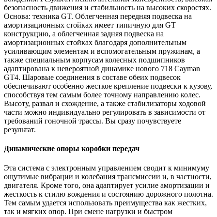
безопасность движения и стабильность на высоких скоростях.
Основа: техника GT. Облегченная передняя подвеска на
амортизационных стойках имеет типичную для GT
конструкцию, а облегченная задняя подвеска на
амортизационных стойках благодаря дополнительным
усиливающим элементам и вспомогательным пружинам, а
также специальным корпусам колесных подшипников
адаптирована к невероятной динамике нового 718
Cayman
GT4. Шаровые соединения в составе обеих подвесок
обеспечивают особенно жесткое крепление подвески к кузову,
способствуя тем самым более точному направлению колес.
Высоту, развал и схождение, а также стабилизаторы ходовой
части можно индивидуально регулировать в зависимости от
требований гоночной трассы. Вы сразу почувствуете
результат.
Динамические опоры коробки передач
Эта система с электронным управлением сводит к минимуму
ощутимые вибрации и колебания трансмиссии и, в частности,
двигателя. Кроме того, она адаптирует усилие амортизации и
жесткость к стилю вождения и состоянию дорожного полотна.
Тем самым удается использовать преимущества как жестких,
так и мягких опор. При смене нагрузки и быстром