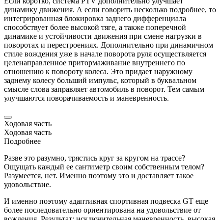
Если коротко, система PTV дополнительно улучшает
динамику движения. А если говорить несколько подробнее, то
интегрированная блокировка заднего дифференциала
способствует более высокой тяге, а также поперечной
динамике и устойчивости движения при смене нагрузки в
поворотах и перестроениях. Дополнительно при динамичном
стиле вождения уже в начале поворота руля осуществляется
целенаправленное притормаживание внутреннего по
отношению к повороту колеса. Это придает наружному
заднему колесу больший импульс, который в буквальном
смысле слова заправляет автомобиль в поворот. Тем самым
улучшаются поворачиваемость и маневренность.
Ходовая часть
Ходовая часть
Подробнее
Разве это разумно, трястись круг за кругом на трассе?
Ощущать каждый ее сантиметр своим собственным телом?
Разумеется, нет. Именно поэтому это и доставляет такое
удовольствие.
И именно поэтому адаптивная спортивная подвеска GT еще
более последовательно ориентирована на удовольствие от
вождения. Результат: исключительная маневренность, высокая