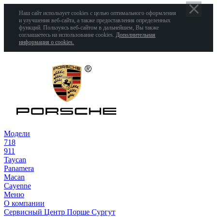
Наш сайт использует cookies с целью оптимального оформления
и улучшения веб-сайта, а также предоставления определенных
функций. Пользуясь веб-сайтом в дальнейшем, Вы также
соглашаетесь на использование cookies.
Дополнительная
информация о cookies.
Модели
718
911
Taycan
Panamera
Macan
Cayenne
Меню
О компании
Сервисный Центр Порше Сургут