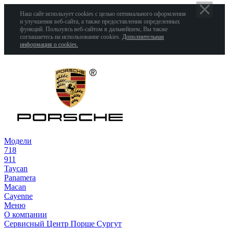
Наш сайт использует cookies с целью оптимального оформления
и улучшения веб-сайта, а также предоставления определенных
функций. Пользуясь веб-сайтом в дальнейшем, Вы также
соглашаетесь на использование cookies.
Дополнительная
информация о cookies.
Модели
718
911
Taycan
Panamera
Macan
Cayenne
Меню
О компании
Сервисный Центр Порше Сургут