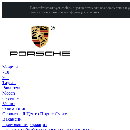
Наш сайт использует cookies с целью оптимального оформления и у
cookies.
Дополнительная информация о cookies.
Модели
718
911
Taycan
Panamera
Macan
Cayenne
Меню
О компании
Сервисный Центр Порше Сургут
Вакансии
Правовая информация
Политика обработки персональных данных