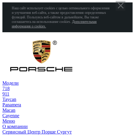
Наш сайт использует cookies с целью оптимального оформления
и улучшения веб-сайта, а также предоставления определенных
функций. Пользуясь веб-сайтом в дальнейшем, Вы также
соглашаетесь на использование cookies.
Дополнительная
информация о cookies.
Модели
718
911
Taycan
Panamera
Macan
Cayenne
Меню
О компании
Сервисный Центр Порше Сургут