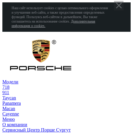
Наш сайт использует cookies с целью оптимального оформления
и улучшения веб-сайта, а также предоставления определенных
функций. Пользуясь веб-сайтом в дальнейшем, Вы также
соглашаетесь на использование cookies.
Дополнительная
информация о cookies.
Модели
718
911
Taycan
Panamera
Macan
Cayenne
Меню
О компании
Сервисный Центр Порше Сургут